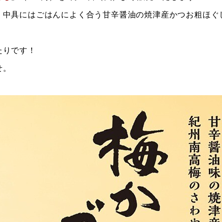
、中具にはごはんによく合う甘辛醤油の焼津産かつお粗ほぐ
たりです！
せ。