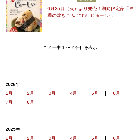
6月25日（火）より発売！期間限定品「沖
縄の炊きこみごはん じゅーしぃ」
全 2 件中 1 〜 2 件目を表示
2026年
1月
2月
3月
4月
5月
6月
7月
8月
2025年
1月
2月
3月
4月
5月
6月