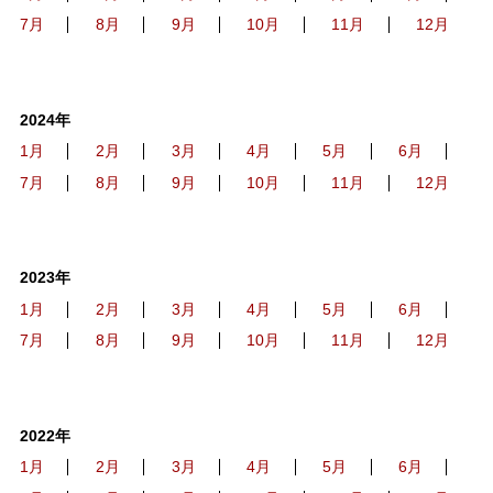
7月
8月
9月
10月
11月
12月
2024年
1月
2月
3月
4月
5月
6月
7月
8月
9月
10月
11月
12月
2023年
1月
2月
3月
4月
5月
6月
7月
8月
9月
10月
11月
12月
2022年
1月
2月
3月
4月
5月
6月