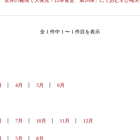
「世界の秘境で大発見！日本食堂 第26弾」にておむすび権
全 1 件中 1 〜 1 件目を表示
月
4月
5月
6月
月
7月
10月
11月
12月
月
5月
8月